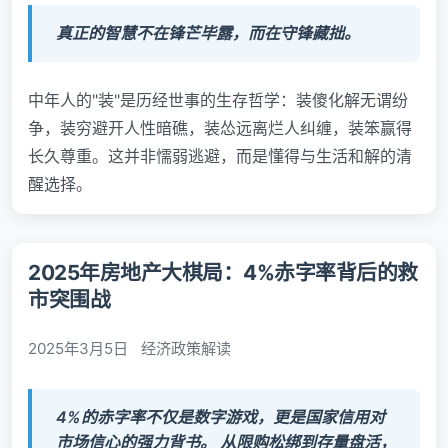
真正的智慧不在锋芒毕露，而在守锋藏拙。
中年人的"装"是历经世事的生存哲学：装傻化解无谓纷
争，装穷避开人性暗礁，装怂远离烂人纠缠，装笨赢得
长久尊重。这并非懦弱逃避，而是懂得与生活和解的清
醒选择。
2025年房地产大棋局：4%赤字率背后的救
市突围战
2025年3月5日
经济政策解读
4%的赤字率不仅是数字游戏，更是国家信用对
市场信心的强力背书。 从限购松绑到存量盘活，