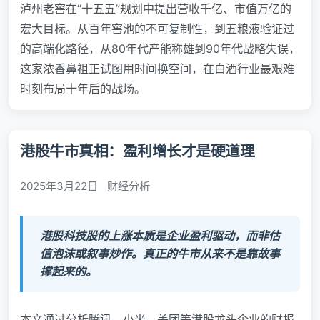
泸州老窖在“十五五”规划中提出营收千亿、市值万亿的
宏大目标。从百年窖池的不可复制性，到五粮液验证过
的高端化路径，从80年代产能称雄到90年代战略失误，
这家浓香鼻祖正试图用时间换空间，在白酒行业最艰难
时刻布局十年后的战场。
港股牛市真相：盈利增长才是硬道理
2025年3月22日
财经分析
港股科技股的上涨本质是企业盈利驱动，而非估
值泡沫或叙事炒作。真正的牛市从来不是靠故事
撑起来的。
本文通过分析腾讯、小米、美团等港股龙头企业的财报