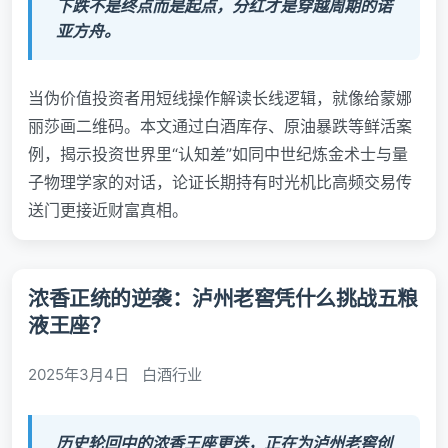
下跌不是终点而是起点，分红才是穿越周期的诺
亚方舟。
当伪价值投资者用短线操作解读长线逻辑，就像给蒙娜
丽莎画二维码。本文通过白酒库存、原油暴跌等鲜活案
例，揭示投资世界里“认知差”如同中世纪炼金术士与量
子物理学家的对话，论证长期持有时光机比高频交易传
送门更接近财富真相。
浓香正统的逆袭：泸州老窖凭什么挑战五粮
液王座？
2025年3月4日
白酒行业
历史轮回中的浓香王座更迭，正在为泸州老窖创