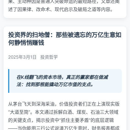
果、主动种因是普通人突破命运的最短路径，文章还阐
述了因果律、改命术、现代启示及破局之道等内容。
投资界的扫地僧：那些被遗忘的万亿生意如
何静悄悄赚钱
2025年3月1日
投资哲学
在K线翻飞的资本市场，真正的赢家都在做减
法：找到那根能撬动万亿市值的支点。
从茅台飞天到深海采油，价值投资者们正在上演现实版
“大道至简”。本文通过拆解白酒、煤炭、石油三大领域
的关键支点，揭示投资中“抓住主要矛盾”的底层逻辑
——当你能用三行公式说清万亿生意时，财务报表都成