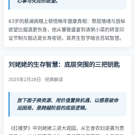
心事与失控的欲望。
83岁的蔡澜病榻上顿悟晚年健康真相：憋屈情绪与放纵
欲望比烟酒更伤身，他从饕餮盛宴到清粥小菜的转变印
证节制与豁达是长寿密钥，其养生哲学暗合苏轼智慧。
刘姥姥的生存智慧：底层突围的三把钥匙
2025年2月28日
经典解读
放下面子换资源、用价值置换机遇、以感恩破命
运困局，是跨越阶层的底层逻辑。
《红楼梦》中刘姥姥三进大观园，从乞食农妇逆袭为贾