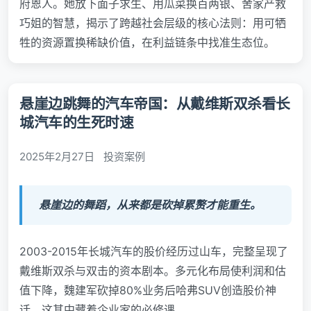
府恩人。她放下面子求生、用瓜菜换百两银、舍家产救
巧姐的智慧，揭示了跨越社会层级的核心法则：用可牺
牲的资源置换稀缺价值，在利益链条中找准生态位。
悬崖边跳舞的汽车帝国：从戴维斯双杀看长
城汽车的生死时速
2025年2月27日
投资案例
悬崖边的舞蹈，从来都是砍掉累赘才能重生。
2003-2015年长城汽车的股价经历过山车，完整呈现了
戴维斯双杀与双击的资本剧本。多元化布局使利润和估
值下降，魏建军砍掉80%业务后哈弗SUV创造股价神
话，这其中藏着企业家的必修课。