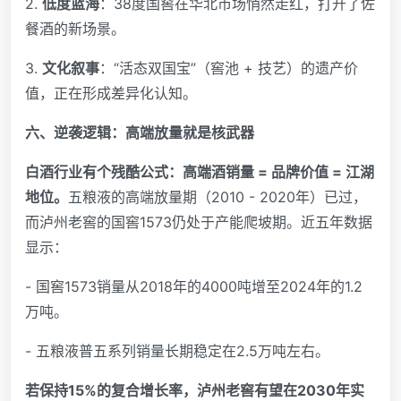
2.
低度蓝海
：38度国窖在华北市场悄然走红，打开了佐
餐酒的新场景。
3.
文化叙事
：“活态双国宝”（窖池 + 技艺）的遗产价
值，正在形成差异化认知。
六、逆袭逻辑：高端放量就是核武器
白酒行业有个残酷公式：高端酒销量 = 品牌价值 = 江湖
地位。
五粮液的高端放量期（2010 - 2020年）已过，
而泸州老窖的国窖1573仍处于产能爬坡期。近五年数据
显示：
- 国窖1573销量从2018年的4000吨增至2024年的1.2
万吨。
- 五粮液普五系列销量长期稳定在2.5万吨左右。
若保持15%的复合增长率，泸州老窖有望在2030年实