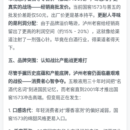
真实的战场——经销商批发价。
当前国窖1573与普五的
批发价差距仅50元，出厂价更是基本持平。
更耐人寻味
的是利润分配
：由于品牌溢价略逊，泸州老窖给经销商
留出了更高的利润空间（约15% - 20%），这就像给渠
道注射了一剂强心针。毕竟在白酒行业，得渠道者得天
下。
五、品牌突围：认知战比产能战更难打
尽管手握历史底蕴和产能底牌，泸州老窖仍面临最艰难
的战役——消费者心智争夺。
五粮液用三十年时间把“名
酒代名词”刻进国民记忆，而老窖直到2001年才推出国
窖1573冲击高端。但变局正在发生：
1.
口感迭代
：年轻消费者对“爆香凛冽”的偏好减弱，国
窖1573的绵甜风格更易入口。