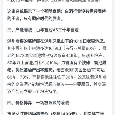
这串名单揭示了一个残酷真相：白酒行业没有世袭罔替
的王者，只有顺应时代的胜者。
三、产能暗战：百年窖池VS三十年窖池
泸州老窖的底牌藏在泸州凤凰山下的1619口老窖池里。
其中百年以上窖池多达1619口（占行业总量90%），最
老的1573国宝窖池群已持续酿造449年。反观五粮液，
30年以上窖池占比不足10%。
浓香酒有个铁律：窖池越
老，优质基酒产出率越高。
老窖池的“黄金出酒率”可达
60% - 70%，而新窖池往往低于30%。这意味着泸州老
窖的高端酒产能弹性远超五粮液——只要愿意，其高端
酒产能可立即与五粮液持平。
四、价格博弈：一场被误读的暗战
市场总盯着指导零售价（都是1499元），却忽略了更