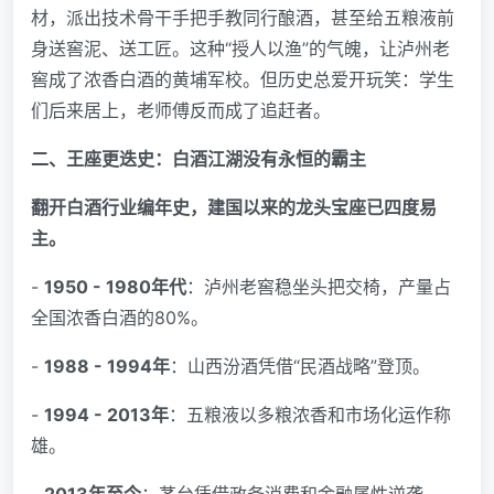
材，派出技术骨干手把手教同行酿酒，甚至给五粮液前
身送窖泥、送工匠。这种“授人以渔”的气魄，让泸州老
窖成了浓香白酒的黄埔军校。但历史总爱开玩笑：学生
们后来居上，老师傅反而成了追赶者。
二、王座更迭史：白酒江湖没有永恒的霸主
翻开白酒行业编年史，建国以来的龙头宝座已四度易
主。
-
1950 - 1980年代
：泸州老窖稳坐头把交椅，产量占
全国浓香白酒的80%。
-
1988 - 1994年
：山西汾酒凭借“民酒战略”登顶。
-
1994 - 2013年
：五粮液以多粮浓香和市场化运作称
雄。
-
2013年至今
：茅台凭借政务消费和金融属性逆袭。